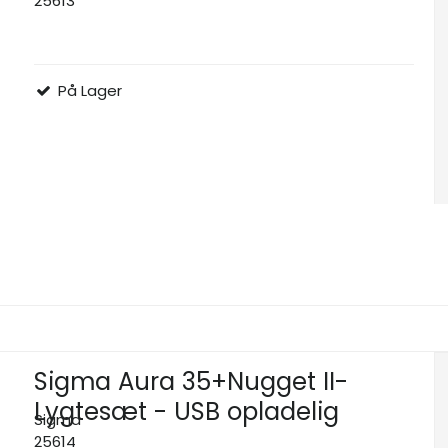
25613
På Lager
Sigma Aura 35+Nugget II-
Lygtesæt - USB opladelig
Sigma
25614