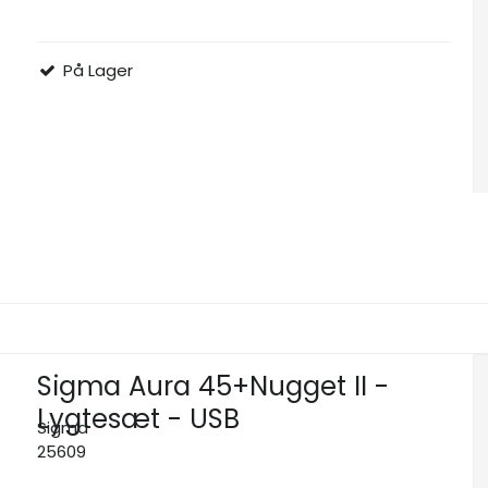
På Lager
Sigma Aura 45+Nugget II -
Lygtesæt - USB
Sigma
25609