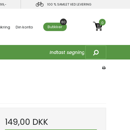
99,-
100 % SAMLET VED LEVERING
80
0
Butikker
ikring
Din konto
149,00 DKK