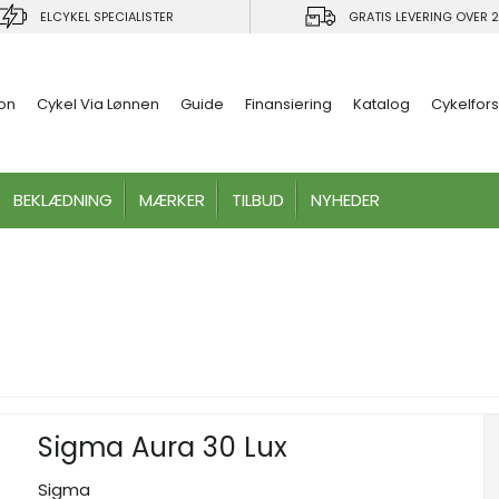
ELCYKEL SPECIALISTER
GRATIS LEVERING OVER 2
ion
Cykel Via Lønnen
Guide
Finansiering
Katalog
Cykelfors
BEKLÆDNING
MÆRKER
TILBUD
NYHEDER
Sigma Aura 30 Lux
Sigma