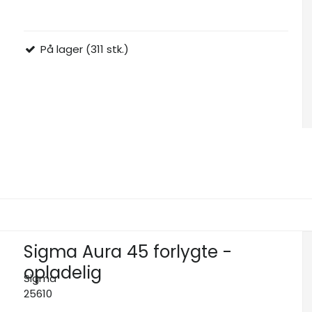
På lager (311 stk.)
Sigma Aura 45 forlygte -
opladelig
Sigma
25610