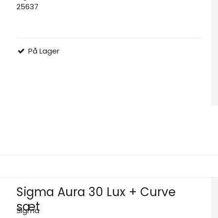
25637
På Lager
Sigma Aura 30 Lux + Curve
sæt
Sigma