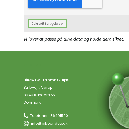
Bekræft fortrydelse
Vi lover at passe på dine data og holde dem sikret.
KONTAKT
Bike&Co Danmark ApS
Stribvej 1, Vorup
8940 Randers SV
Denmark
Telefonnr.
:
86401520
info@bikeandco.dk