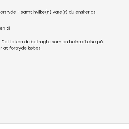
rtryde - samt hvilke(n) vare(r) du ønsker at
n til
g. Dette kan du betragte som en bekræftelse på,
 at fortryde købet.