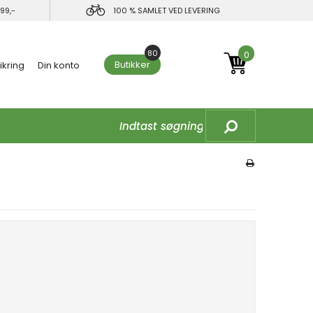
99,-
100 % SAMLET VED LEVERING
80
0
Butikker
ikring
Din konto