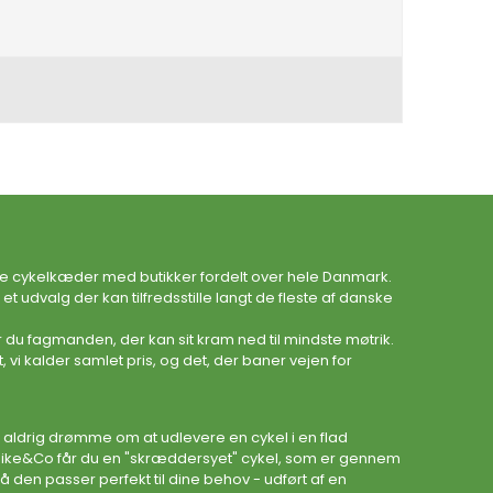
te cykelkæder med butikker fordelt over hele Danmark.
 udvalg der kan tilfredsstille langt de fleste af danske
 du fagmanden, der kan sit kram ned til mindste møtrik.
, vi kalder samlet pris, og det, der baner vejen for
 aldrig drømme om at udlevere en cykel i en flad
Bike&Co får du en "skræddersyet" cykel, som er gennem
å den passer perfekt til dine behov - udført af en