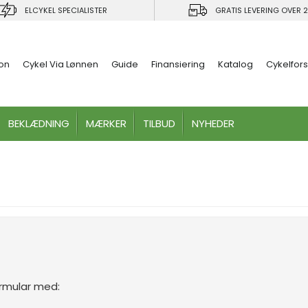
ELCYKEL SPECIALISTER
GRATIS LEVERING OVER 2
ion
Cykel Via Lønnen
Guide
Finansiering
Katalog
Cykelfors
BEKLÆDNING
MÆRKER
TILBUD
NYHEDER
ormular med: