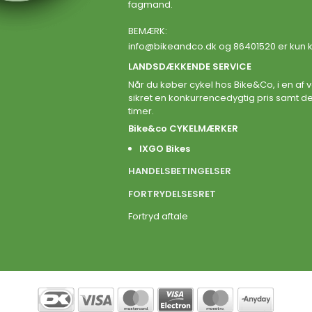
fagmand.
BEMÆRK:
info@bikeandco.dk
og 86401520 er kun k
LANDSDÆKKENDE SERVICE
Når du køber cykel hos Bike&Co, i en af v
sikret en konkurrencedygtig pris samt de
timer.
Bike&co CYKELMÆRKER
IXGO Bikes
HANDELSBETINGELSER
FORTRYDELSESRET
Fortryd aftale