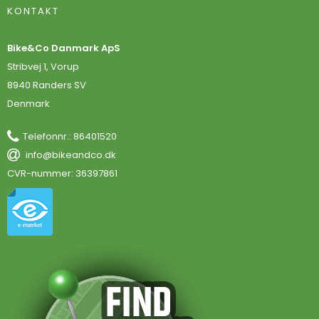
KONTAKT
Bike&Co Danmark ApS
Stribvej 1, Vorup
8940 Randers SV
Denmark
Telefonnr.
:
86401520
info@bikeandco.dk
CVR-nummer
:
36397861