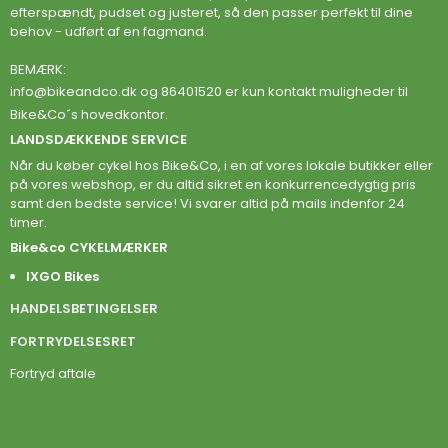
efterspændt, pudset og justeret, så den passer perfekt til dine
behov - udført af en fagmand.
BEMÆRK:
info@bikeandco.dk
og 86401520 er kun kontakt muligheder til
Bike&Co´s hovedkontor.
LANDSDÆKKENDE SERVICE
Når du køber cykel hos Bike&Co, i en af vores lokale butikker eller
på vores webshop, er du altid sikret en konkurrencedygtig pris
samt den bedste service! Vi svarer altid på mails indenfor 24
timer.
Bike&co CYKELMÆRKER
IXGO Bikes
HANDELSBETINGELSER
FORTRYDELSESRET
Fortryd aftale