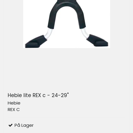
Hebie lite REX c - 24-29"
Hebie
REX C
På Lager