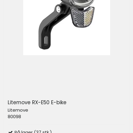
Litemove RX-E50 E-bike
Litemove
80098
På lager (37 stk.)