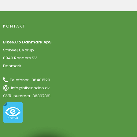
KONTAKT
Bike&Co Danmark ApS
Stribvej 1, Vorup
8940 Randers SV
Denmark
Telefonnr.
:
86401520
info@bikeandco.dk
CVR-nummer
:
36397861