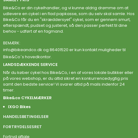
Bike&Co er din cykelhandler, og vi kunne aldrig drømme om at
udlevere en cykel i en flad papkasse, som du selv skal samle. Hos
Bike&Co får du en "skræddersyet" cykel, som er gennem smurt,
efterspændt, pudset og justeret, så den passer perfekt til dine
behov - udført af en fagmand.
BEMÆRK:
info@bikeandco.dk
og 86401520 er kun kontakt muligheder til
Bike&Co´s hovedkontor.
LANDSDÆKKENDE SERVICE
Når du køber cykel hos Bike&Co, i en af vores lokale butikker eller
på vores webshop, er du altid sikret en konkurrencedygtig pris
samt den bedste service! Vi svarer altid på mails indenfor 24
timer.
Bike&co CYKELMÆRKER
IXGO Bikes
HANDELSBETINGELSER
FORTRYDELSESRET
Fortryd aftale