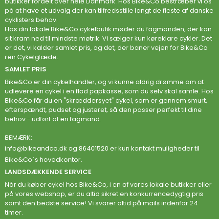
butikker fordelt over hele Danmark. Hos Bike&Co bestræber vi os
på at have et udvalg der kan tilfredsstille langt de fleste af danske
cyklisters behov.
Hos din lokale Bike&Co cykelbutik møder du fagmanden, der kan
sit kram ned til mindste møtrik. Vi sælger kun køreklare cykler. Det
er det, vi kalder samlet pris, og det, der baner vejen for Bike&Co
ren Cykelglæde.
SAMLET PRIS
Bike&Co er din cykelhandler, og vi kunne aldrig drømme om at
udlevere en cykel i en flad papkasse, som du selv skal samle. Hos
Bike&Co får du en "skræddersyet" cykel, som er gennem smurt,
efterspændt, pudset og justeret, så den passer perfekt til dine
behov - udført af en fagmand.
BEMÆRK:
info@bikeandco.dk
og 86401520 er kun kontakt muligheder til
Bike&Co´s hovedkontor.
LANDSDÆKKENDE SERVICE
Når du køber cykel hos Bike&Co, i en af vores lokale butikker eller
på vores webshop, er du altid sikret en konkurrencedygtig pris
samt den bedste service! Vi svarer altid på mails indenfor 24
timer.