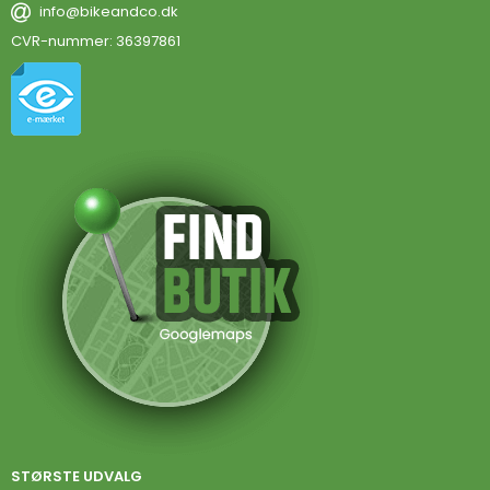
info@bikeandco.dk
CVR-nummer
:
36397861
STØRSTE UDVALG