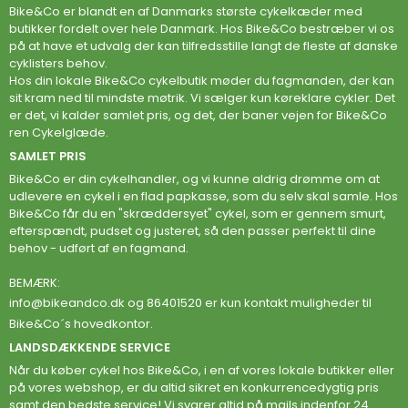
Bike&Co er blandt en af Danmarks største cykelkæder med
butikker fordelt over hele Danmark. Hos Bike&Co bestræber vi os
på at have et udvalg der kan tilfredsstille langt de fleste af danske
cyklisters behov.
Hos din lokale Bike&Co cykelbutik møder du fagmanden, der kan
sit kram ned til mindste møtrik. Vi sælger kun køreklare cykler. Det
er det, vi kalder samlet pris, og det, der baner vejen for Bike&Co
ren Cykelglæde.
SAMLET PRIS
Bike&Co er din cykelhandler, og vi kunne aldrig drømme om at
udlevere en cykel i en flad papkasse, som du selv skal samle. Hos
Bike&Co får du en "skræddersyet" cykel, som er gennem smurt,
efterspændt, pudset og justeret, så den passer perfekt til dine
behov - udført af en fagmand.
BEMÆRK:
info@bikeandco.dk
og 86401520 er kun kontakt muligheder til
Bike&Co´s hovedkontor.
LANDSDÆKKENDE SERVICE
Når du køber cykel hos Bike&Co, i en af vores lokale butikker eller
på vores webshop, er du altid sikret en konkurrencedygtig pris
samt den bedste service! Vi svarer altid på mails indenfor 24