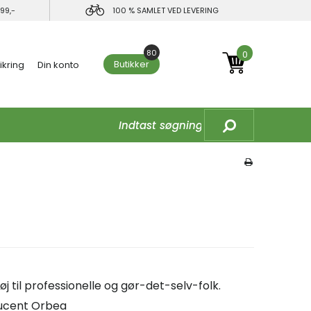
99,-
100 % SAMLET VED LEVERING
80
0
Butikker
ikring
Din konto
j til professionelle og gør-det-selv-folk.
ducent Orbea