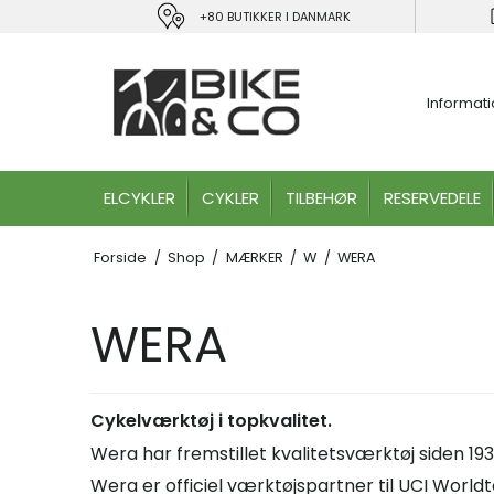
+80 BUTIKKER I DANMARK
Informat
ELCYKLER
CYKLER
TILBEHØR
RESERVEDELE
Forside
/
Shop
/
MÆRKER
/
W
/
WERA
WERA
Cykelværktøj i topkvalitet.
Wera har fremstillet kvalitetsværktøj siden 193
Wera er officiel værktøjspartner til UCI Worl