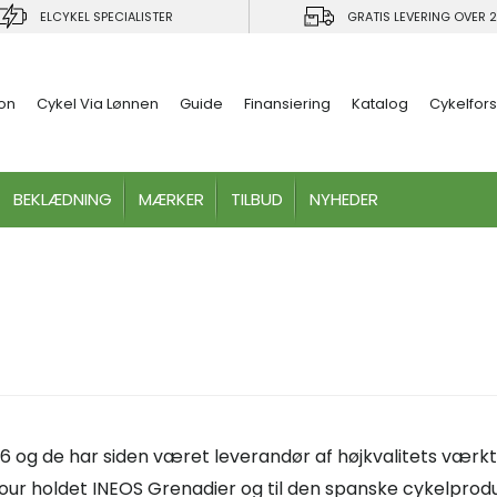
ELCYKEL SPECIALISTER
GRATIS LEVERING OVER 2
ion
Cykel Via Lønnen
Guide
Finansiering
Katalog
Cykelfors
BEKLÆDNING
MÆRKER
TILBUD
NYHEDER
6 og de har siden været leverandør af højkvalitets værktø
dtour holdet INEOS Grenadier og til den spanske cykelpro