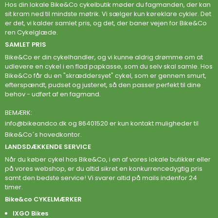
Hos din lokale Bike&Co cykelbutik møder du fagmanden, der kan
sit kram ned til mindste møtrik. Vi sælger kun køreklare cykler. Det
er det, vi kalder samlet pris, og det, der baner vejen for Bike&Co
ren Cykelglæde.
SAMLET PRIS
Bike&Co er din cykelhandler, og vi kunne aldrig drømme om at
udlevere en cykel i en flad papkasse, som du selv skal samle. Hos
Bike&Co får du en "skræddersyet" cykel, som er gennem smurt,
efterspændt, pudset og justeret, så den passer perfekt til dine
behov - udført af en fagmand.
BEMÆRK:
info@bikeandco.dk
og 86401520 er kun kontakt muligheder til
Bike&Co´s hovedkontor.
LANDSDÆKKENDE SERVICE
Når du køber cykel hos Bike&Co, i en af vores lokale butikker eller
på vores webshop, er du altid sikret en konkurrencedygtig pris
samt den bedste service! Vi svarer altid på mails indenfor 24
timer.
Bike&co CYKELMÆRKER
IXGO Bikes