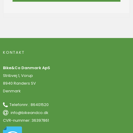
KONTAKT
Bike&Co Danmark ApS
Stribvej 1, Vorup
8940 Randers SV
Denmark
Telefonnr.
:
86401520
info@bikeandco.dk
CVR-nummer
:
36397861