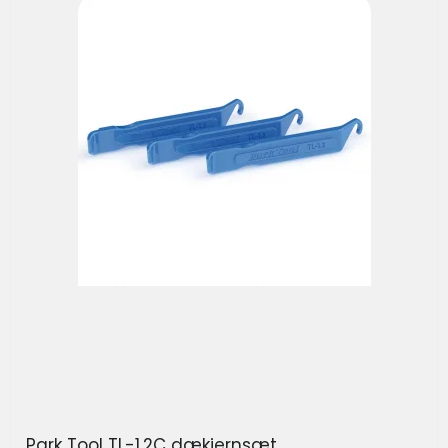
Park Tool TL-1.2C dækjernsæt