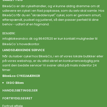
Bike&Co er din cykelhandler, og vi kunne aldrig drømme om at
udlevere en cykel i en flad papkasse, som du selv skal samle. Hos
Bike&Co får du en "skræddersyet" cykel, som er gennem smurt,
efterspændt, pudset og justeret, så den passer perfekt til dine
behov - udført af en fagmand.
BEMÆRK:
info@bikeandco.dk
og 86401520 er kun kontakt muligheder til
Bike&Co´s hovedkontor.
LANDSDÆKKENDE SERVICE
Når du køber cykel hos Bike&Co, i en af vores lokale butikker eller
på vores webshop, er du altid sikret en konkurrencedygtig pris
samt den bedste service! Vi svarer altid på mails indenfor 24
timer.
Bike&co CYKELMÆRKER
IXGO Bikes
HANDELSBETINGELSER
FORTRYDELSESRET
Fortryd aftale