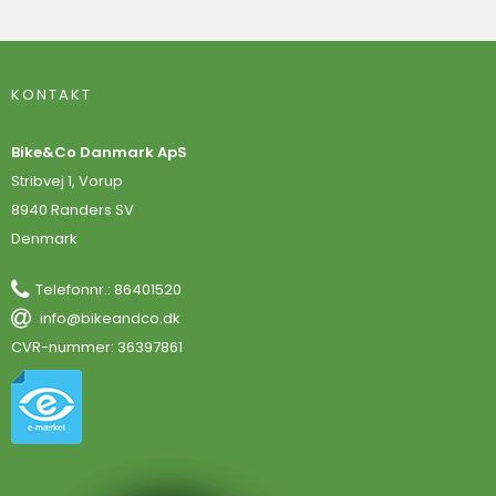
KONTAKT
Bike&Co Danmark ApS
Stribvej 1, Vorup
8940 Randers SV
Denmark
Telefonnr.
:
86401520
info@bikeandco.dk
CVR-nummer
:
36397861