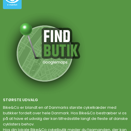
STØRSTE UDVALG
Bike&Co er blandt en af Danmarks største cykelkæder med
butikker fordelt over hele Danmark. Hos Bike&Co bestræber vi os
på at have et udvalg der kan tilfredsstille langt de fleste af danske
cyklisters behov.
Hos din lokale Bike&Co cykelbutik møder du fagmanden, der kan