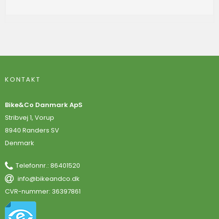
KONTAKT
Bike&Co Danmark ApS
Stribvej 1, Vorup
8940 Randers SV
Denmark
Telefonnr.
:
86401520
info@bikeandco.dk
CVR-nummer
:
36397861