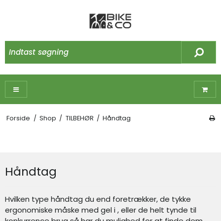
Forside
/
Shop
/
TILBEHØR
/
Håndtag
Håndtag
Hvilken type håndtag du end foretrækker, de tykke
ergonomiske måske med gel i , eller de helt tynde til
konkurrence brug så har du mulighed for at finde dem