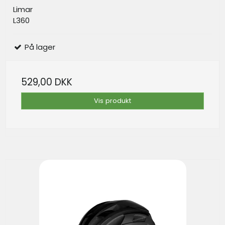
Limar
L360
På lager
529,00 DKK
Vis produkt