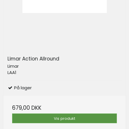
Limar Action Allround
Limar
LAA1
På lager
679,00 DKK
Vis produkt