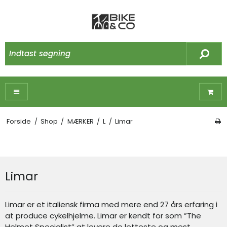
Forside
/
Shop
/
MÆRKER
/
L
/
Limar
Limar
Limar er et italiensk firma med mere end 27 års erfaring i
at produce cykelhjelme. Limar er kendt for som ”The
Helmet Specialist” at levere de letteste og mest