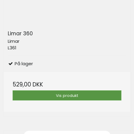
Limar 360
Limar
L361
På lager
529,00 DKK
Vis produkt