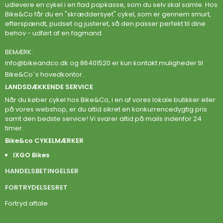
udlevere en cykel i en flad papkasse, som du selv skal samle. Hos
Bike&Co får du en "skræddersyet" cykel, som er gennem smurt,
efterspændt, pudset og justeret, så den passer perfekt til dine
behov - udført af en fagmand.
BEMÆRK:
info@bikeandco.dk
og 86401520 er kun kontakt muligheder til
Bike&Co´s hovedkontor.
LANDSDÆKKENDE SERVICE
Når du køber cykel hos Bike&Co, i en af vores lokale butikker eller
på vores webshop, er du altid sikret en konkurrencedygtig pris
samt den bedste service! Vi svarer altid på mails indenfor 24
timer.
Bike&co CYKELMÆRKER
IXGO Bikes
HANDELSBETINGELSER
FORTRYDELSESRET
Fortryd aftale