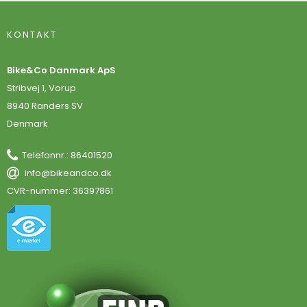
KONTAKT
Bike&Co Danmark ApS
Stribvej 1, Vorup
8940 Randers SV
Denmark
Telefonnr.
:
86401520
info@bikeandco.dk
CVR-nummer
:
36397861