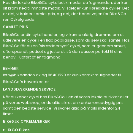
Hos din lokale Bike&Co cykelbutik møder du fagmanden, der kan
sit kram ned til mindste møtrik. Vi sælger kun køreklare cykler. Det
er det, vi kalder samlet pris, og det, der baner vejen for Bike&Co
ren Cykelglæde.
SAMLET PRIS
Bike&Co er din cykelhandler, og vi kunne aldrig drømme om at
udlevere en cykel i en flad papkasse, som du selv skal samle. Hos
Bike&Co får du en "skræddersyet" cykel, som er gennem smurt,
efterspændt, pudset og justeret, så den passer perfekt til dine
behov - udført af en fagmand.
BEMÆRK:
info@bikeandco.dk
og 86401520 er kun kontakt muligheder til
Bike&Co´s hovedkontor.
LANDSDÆKKENDE SERVICE
Når du køber cykel hos Bike&Co, i en af vores lokale butikker eller
på vores webshop, er du altid sikret en konkurrencedygtig pris
samt den bedste service! Vi svarer altid på mails indenfor 24
timer.
Bike&co CYKELMÆRKER
IXGO Bikes