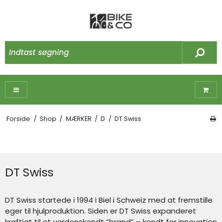
Forside
/
Shop
/
MÆRKER
/
D
/
DT Swiss
DT Swiss
DT Swiss startede i 1994 i Biel i Schweiz med at fremstille
eger til hjulproduktion. Siden er DT Swiss expanderet
kraftigt til et verdenskendt ”brand” – kendt for innovation