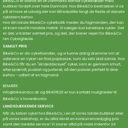
Bike&Co er blandt en af Danmarks største cykelkæder med
butikker fordelt over hele Danmark. Hos Bike&Co bestræber vi os
på at have et udvalg der kan tilfredsstille langt de fleste af danske
cyklisters behov.
Hos din lokale Bike&Co cykelbutik møder du fagmanden, der kan
sit kram ned til mindste møtrik. Vi sælger kun køreklare cykler. Det
er det, vi kalder samlet pris, og det, der baner vejen for Bike&Co
ren Cykelglæde.
SAMLET PRIS
Bike&Co er din cykelhandler, og vi kunne aldrig drømme om at
udlevere en cykel i en flad papkasse, som du selv skal samle. Hos
Bike&Co får du en "skræddersyet" cykel, som er gennem smurt,
efterspændt, pudset og justeret, så den passer perfekt til dine
behov - udført af en fagmand.
BEMÆRK:
info@bikeandco.dk
og 86401520 er kun kontakt muligheder til
Bike&Co´s hovedkontor.
LANDSDÆKKENDE SERVICE
Når du køber cykel hos Bike&Co, i en af vores lokale butikker eller
på vores webshop, er du altid sikret en konkurrencedygtig pris
samt den bedste service! Vi svarer altid på mails indenfor 24