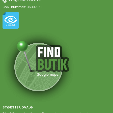
info@bikeandco.dk
CVR-nummer
:
36397861
STØRSTE UDVALG