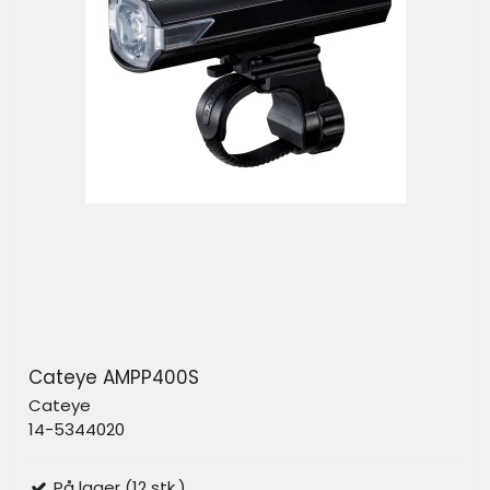
Cateye AMPP400S
Cateye
14-5344020
På lager (12 stk.)