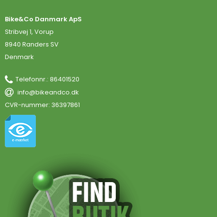
Bike&Co Danmark ApS
Stribvej 1, Vorup
8940 Randers SV
Denmark
Telefonnr.
:
86401520
info@bikeandco.dk
CVR-nummer
:
36397861