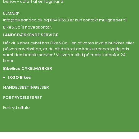
behov - udført af en fagmand.
BEMÆRK:
info@bikeandco.dk
og 86401520 er kun kontakt muligheder til
Bike&Co´s hovedkontor.
LANDSDÆKKENDE SERVICE
Når du køber cykel hos Bike&Co, i en af vores lokale butikker eller
på vores webshop, er du altid sikret en konkurrencedygtig pris
samt den bedste service! Vi svarer altid på mails indenfor 24
timer.
Bike&co CYKELMÆRKER
IXGO Bikes
HANDELSBETINGELSER
FORTRYDELSESRET
Fortryd aftale