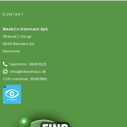
KONTAKT
Bike&Co Danmark ApS
Stribvej 1, Vorup
8940 Randers SV
Denmark
Telefonnr.
:
86401520
info@bikeandco.dk
CVR-nummer
:
36397861