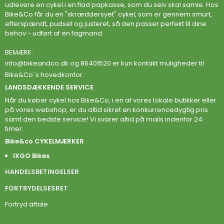
udlevere en cykel i en flad papkasse, som du selv skal samle. Hos
Bike&Co får du en "skræddersyet" cykel, som er gennem smurt,
efterspændt, pudset og justeret, så den passer perfekt til dine
behov - udført af en fagmand.
BEMÆRK:
info@bikeandco.dk
og 86401520 er kun kontakt muligheder til
Bike&Co´s hovedkontor.
LANDSDÆKKENDE SERVICE
Når du køber cykel hos Bike&Co, i en af vores lokale butikker eller
på vores webshop, er du altid sikret en konkurrencedygtig pris
samt den bedste service! Vi svarer altid på mails indenfor 24
timer.
Bike&co CYKELMÆRKER
IXGO Bikes
HANDELSBETINGELSER
FORTRYDELSESRET
Fortryd aftale