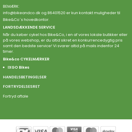
BEMÆRK:
info@bikeandco.dk
og 86401520 er kun kontakt muligheder til
Bike&Co´s hovedkontor.
LANDSDÆKKENDE SERVICE
Når du køber cykel hos Bike&Co, i en af vores lokale butikker eller
på vores webshop, er du altid sikret en konkurrencedygtig pris
samt den bedste service! Vi svarer altid på mails indenfor 24
timer.
Bike&co CYKELMÆRKER
IXGO Bikes
HANDELSBETINGELSER
FORTRYDELSESRET
Fortryd aftale