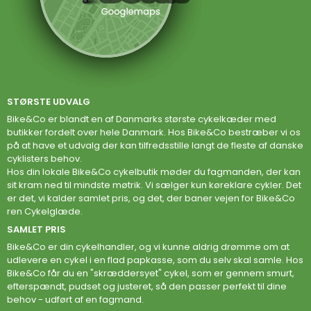
STØRSTE UDVALG
Bike&Co er blandt en af Danmarks største cykelkæder med
butikker fordelt over hele Danmark. Hos Bike&Co bestræber vi os
på at have et udvalg der kan tilfredsstille langt de fleste af danske
cyklisters behov.
Hos din lokale Bike&Co cykelbutik møder du fagmanden, der kan
sit kram ned til mindste møtrik. Vi sælger kun køreklare cykler. Det
er det, vi kalder samlet pris, og det, der baner vejen for Bike&Co
ren Cykelglæde.
SAMLET PRIS
Bike&Co er din cykelhandler, og vi kunne aldrig drømme om at
udlevere en cykel i en flad papkasse, som du selv skal samle. Hos
Bike&Co får du en "skræddersyet" cykel, som er gennem smurt,
efterspændt, pudset og justeret, så den passer perfekt til dine
behov - udført af en fagmand.