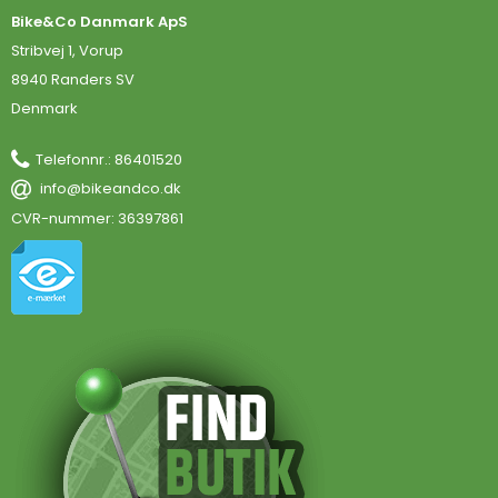
Bike&Co Danmark ApS
Stribvej 1, Vorup
8940 Randers SV
Denmark
Telefonnr.
:
86401520
info@bikeandco.dk
CVR-nummer
:
36397861