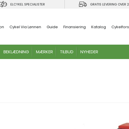
ELCYKEL SPECIALISTER
GRATIS LEVERING OVER 2
ion
Cykel Via Lønnen
Guide
Finansiering
Katalog
Cykelfors
BEKLÆDNING
MÆRKER
TILBUD
NYHEDER