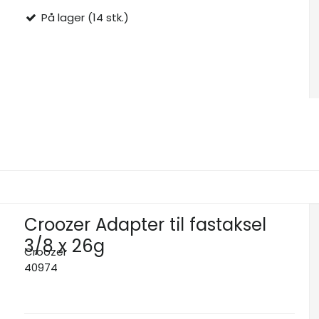
På lager (14 stk.)
Croozer Adapter til fastaksel
3/8 x 26g
Croozer
40974