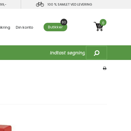
99,-
100 % SAMLET VED LEVERING
80
0
Butikker
ikring
Din konto