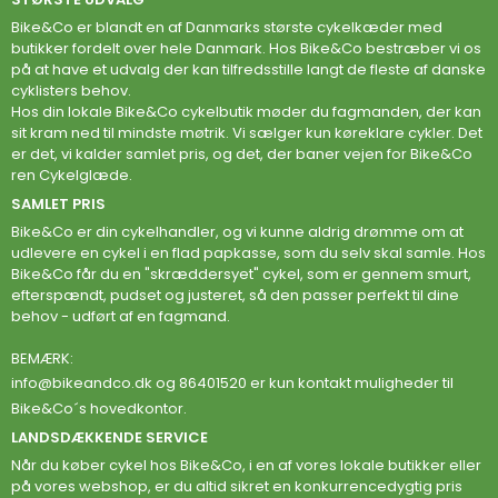
Bike&Co er blandt en af Danmarks største cykelkæder med
butikker fordelt over hele Danmark. Hos Bike&Co bestræber vi os
på at have et udvalg der kan tilfredsstille langt de fleste af danske
cyklisters behov.
Hos din lokale Bike&Co cykelbutik møder du fagmanden, der kan
sit kram ned til mindste møtrik. Vi sælger kun køreklare cykler. Det
er det, vi kalder samlet pris, og det, der baner vejen for Bike&Co
ren Cykelglæde.
SAMLET PRIS
Bike&Co er din cykelhandler, og vi kunne aldrig drømme om at
udlevere en cykel i en flad papkasse, som du selv skal samle. Hos
Bike&Co får du en "skræddersyet" cykel, som er gennem smurt,
efterspændt, pudset og justeret, så den passer perfekt til dine
behov - udført af en fagmand.
BEMÆRK:
info@bikeandco.dk
og 86401520 er kun kontakt muligheder til
Bike&Co´s hovedkontor.
LANDSDÆKKENDE SERVICE
Når du køber cykel hos Bike&Co, i en af vores lokale butikker eller
på vores webshop, er du altid sikret en konkurrencedygtig pris