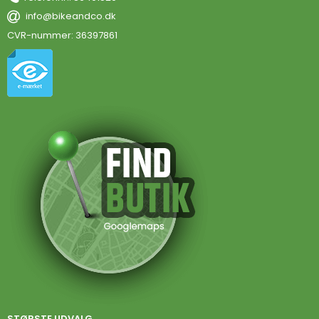
info@bikeandco.dk
CVR-nummer
:
36397861
STØRSTE UDVALG