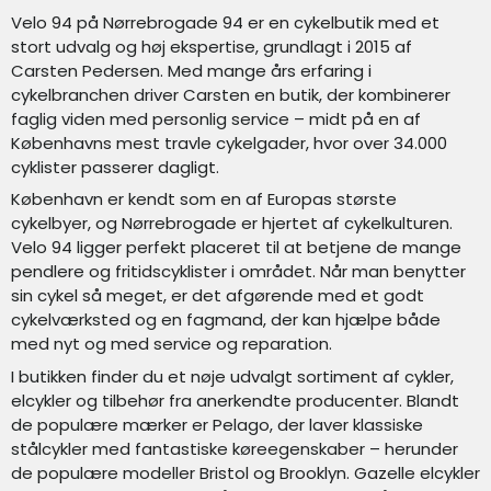
Velo 94 på Nørrebrogade 94 er en cykelbutik med et
stort udvalg og høj ekspertise, grundlagt i 2015 af
Carsten Pedersen. Med mange års erfaring i
cykelbranchen driver Carsten en butik, der kombinerer
faglig viden med personlig service – midt på en af
Københavns mest travle cykelgader, hvor over 34.000
cyklister passerer dagligt.
København er kendt som en af Europas største
cykelbyer, og Nørrebrogade er hjertet af cykelkulturen.
Velo 94 ligger perfekt placeret til at betjene de mange
pendlere og fritidscyklister i området. Når man benytter
sin cykel så meget, er det afgørende med et godt
cykelværksted og en fagmand, der kan hjælpe både
med nyt og med service og reparation.
I butikken finder du et nøje udvalgt sortiment af cykler,
elcykler og tilbehør fra anerkendte producenter. Blandt
de populære mærker er Pelago, der laver klassiske
stålcykler med fantastiske køreegenskaber – herunder
de populære modeller Bristol og Brooklyn. Gazelle elcykler