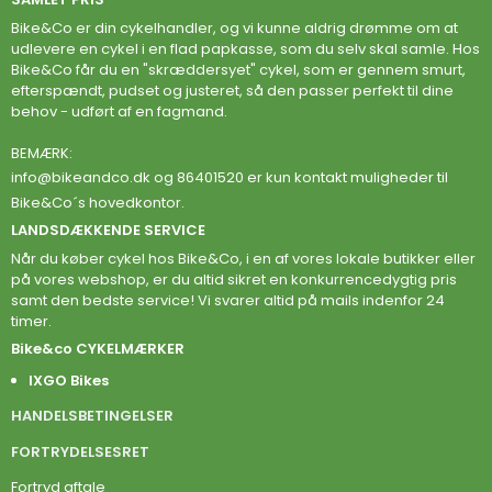
Bike&Co er din cykelhandler, og vi kunne aldrig drømme om at
udlevere en cykel i en flad papkasse, som du selv skal samle. Hos
Bike&Co får du en "skræddersyet" cykel, som er gennem smurt,
efterspændt, pudset og justeret, så den passer perfekt til dine
behov - udført af en fagmand.
BEMÆRK:
info@bikeandco.dk
og 86401520 er kun kontakt muligheder til
Bike&Co´s hovedkontor.
LANDSDÆKKENDE SERVICE
Når du køber cykel hos Bike&Co, i en af vores lokale butikker eller
på vores webshop, er du altid sikret en konkurrencedygtig pris
samt den bedste service! Vi svarer altid på mails indenfor 24
timer.
Bike&co CYKELMÆRKER
IXGO Bikes
HANDELSBETINGELSER
FORTRYDELSESRET
Fortryd aftale