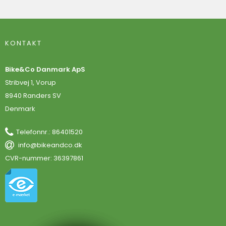
KONTAKT
Bike&Co Danmark ApS
Stribvej 1, Vorup
8940 Randers SV
Denmark
Telefonnr.
:
86401520
info@bikeandco.dk
CVR-nummer
:
36397861