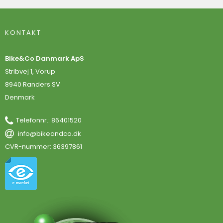
KONTAKT
Bike&Co Danmark ApS
Stribvej 1, Vorup
8940 Randers SV
Denmark
Telefonnr.
:
86401520
info@bikeandco.dk
CVR-nummer
:
36397861