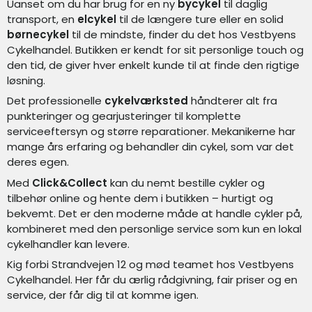
Uanset om du har brug for en ny
bycykel
til daglig
transport, en
elcykel
til de længere ture eller en solid
børnecykel
til de mindste, finder du det hos Vestbyens
Cykelhandel. Butikken er kendt for sit personlige touch og
den tid, de giver hver enkelt kunde til at finde den rigtige
løsning.
Det professionelle
cykelværksted
håndterer alt fra
punkteringer og gearjusteringer til komplette
serviceeftersyn og større reparationer. Mekanikerne har
mange års erfaring og behandler din cykel, som var det
deres egen.
Med
Click&Collect
kan du nemt bestille cykler og
tilbehør online og hente dem i butikken – hurtigt og
bekvemt. Det er den moderne måde at handle cykler på,
kombineret med den personlige service som kun en lokal
cykelhandler kan levere.
Kig forbi Strandvejen 12 og mød teamet hos Vestbyens
Cykelhandel. Her får du ærlig rådgivning, fair priser og en
service, der får dig til at komme igen.