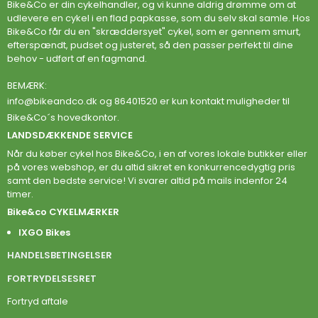
Bike&Co er din cykelhandler, og vi kunne aldrig drømme om at
udlevere en cykel i en flad papkasse, som du selv skal samle. Hos
Bike&Co får du en "skræddersyet" cykel, som er gennem smurt,
efterspændt, pudset og justeret, så den passer perfekt til dine
behov - udført af en fagmand.
BEMÆRK:
info@bikeandco.dk
og 86401520 er kun kontakt muligheder til
Bike&Co´s hovedkontor.
LANDSDÆKKENDE SERVICE
Når du køber cykel hos Bike&Co, i en af vores lokale butikker eller
på vores webshop, er du altid sikret en konkurrencedygtig pris
samt den bedste service! Vi svarer altid på mails indenfor 24
timer.
Bike&co CYKELMÆRKER
IXGO Bikes
HANDELSBETINGELSER
FORTRYDELSESRET
Fortryd aftale