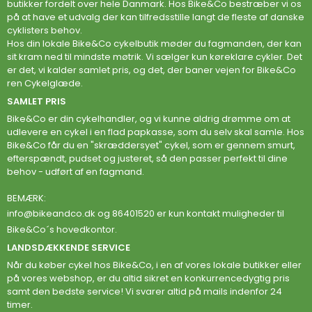
butikker fordelt over hele Danmark. Hos Bike&Co bestræber vi os
på at have et udvalg der kan tilfredsstille langt de fleste af danske
cyklisters behov.
Hos din lokale Bike&Co cykelbutik møder du fagmanden, der kan
sit kram ned til mindste møtrik. Vi sælger kun køreklare cykler. Det
er det, vi kalder samlet pris, og det, der baner vejen for Bike&Co
ren Cykelglæde.
SAMLET PRIS
Bike&Co er din cykelhandler, og vi kunne aldrig drømme om at
udlevere en cykel i en flad papkasse, som du selv skal samle. Hos
Bike&Co får du en "skræddersyet" cykel, som er gennem smurt,
efterspændt, pudset og justeret, så den passer perfekt til dine
behov - udført af en fagmand.
BEMÆRK:
info@bikeandco.dk
og 86401520 er kun kontakt muligheder til
Bike&Co´s hovedkontor.
LANDSDÆKKENDE SERVICE
Når du køber cykel hos Bike&Co, i en af vores lokale butikker eller
på vores webshop, er du altid sikret en konkurrencedygtig pris
samt den bedste service! Vi svarer altid på mails indenfor 24
timer.