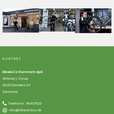
KONTAKT
Bike&Co Danmark ApS
Stribvej 1, Vorup
8940 Randers SV
Denmark
Telefonnr.
:
86401520
info@bikeandco.dk