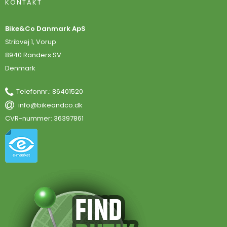
KONTAKT
Bike&Co Danmark ApS
Stribvej 1, Vorup
8940 Randers SV
Denmark
Telefonnr.
:
86401520
info@bikeandco.dk
CVR-nummer
:
36397861