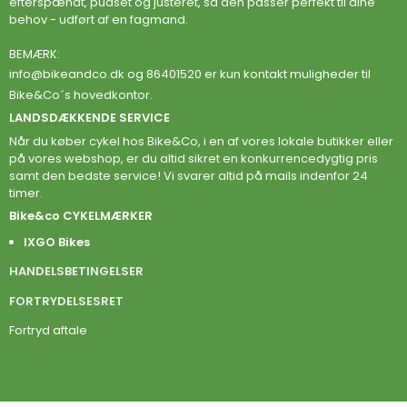
efterspændt, pudset og justeret, så den passer perfekt til dine
behov - udført af en fagmand.
BEMÆRK:
info@bikeandco.dk
og 86401520 er kun kontakt muligheder til
Bike&Co´s hovedkontor.
LANDSDÆKKENDE SERVICE
Når du køber cykel hos Bike&Co, i en af vores lokale butikker eller
på vores webshop, er du altid sikret en konkurrencedygtig pris
samt den bedste service! Vi svarer altid på mails indenfor 24
timer.
Bike&co CYKELMÆRKER
IXGO Bikes
HANDELSBETINGELSER
FORTRYDELSESRET
Fortryd aftale