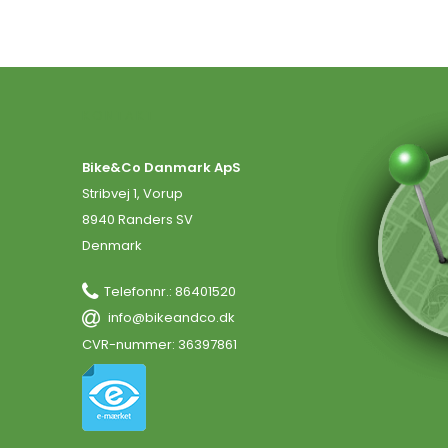
KONTAKT
Bike&Co Danmark ApS
Stribvej 1, Vorup
8940 Randers SV
Denmark
Telefonnr.
:
86401520
info@bikeandco.dk
CVR-nummer
:
36397861