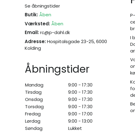
Se åbningstider
Butik:
Åben
P-
ce
Værksted:
Åben
br
Email:
rc@p-dahl.dk
I 
Adresse:
Hospitalsgade 23-25, 6000
Da
Kolding
ar
Væ
Åbningstider
om
k
Ko
Mandag
9:00 - 17:30
fo
Tirsdag
9:00 - 17:30
de
Onsdag
9:00 - 17:30
Be
Torsdag
9:00 - 17:30
on
Fredag
9:00 - 17:00
Lørdag
9:00 - 13:00
Søndag
Lukket