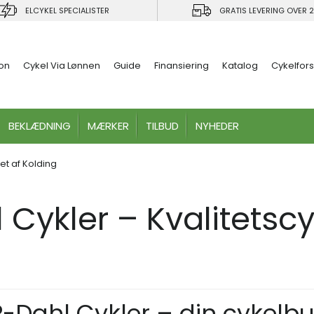
ELCYKEL SPECIALISTER
GRATIS LEVERING OVER 2
ion
Cykel Via Lønnen
Guide
Finansiering
Katalog
Cykelfors
BEKLÆDNING
MÆRKER
TILBUD
NYHEDER
tet af Kolding
Cykler – Kvalitetscyk
P-Dahl Cykler – din cykelbu