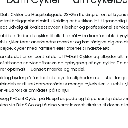
Dahl Cykler på Hospitalsgade 23-25 i Kolding er en af byen
ntral beliggenhed midt i Kolding er butikken let tilgængelig
edt udvalg af kvalitetscykler, tilbehør og professionel service
butikken finder du cykler til alle formål – fra komfortable bycyk
hl Cykler fører anerkendte mærker og kan rådgive dig om de
bejde, cykler med familien eller træner til næste løb.
rkstedet er en central del af P-Dahl Cykler og tilbyder alt fr
fattende serviceeftersyn og opbygning af nye cykler. De erfa
ører optimalt – uanset mærke og model.
lding byder på fantastiske cykelmuligheder med stier langs
rbindelser til Trekantsområdets mange cykelstier. P-Dahl Cyk
r vil udforske området på to hjul.
søg P-Dahl Cykler på Hospitalsgade og få personlig rådgiv
line via Bike&Co og få dine varer leveret direkte til døren eller