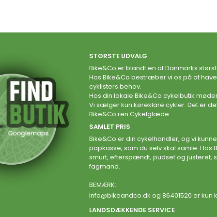
STØRSTE UDVALG
Bike&Co er blandt en af Danmarks størs
Hos Bike&Co bestræber vi os på at have et
cyklisters behov.
Hos din lokale Bike&Co cykelbutik møder
Vi sælger kun køreklare cykler. Det er det
Bike&Co ren Cykelglæde.
SAMLET PRIS
Bike&Co er din cykelhandler, og vi kunne
papkasse, som du selv skal samle. Hos 
smurt, efterspændt, pudset og justeret, s
fagmand.
BEMÆRK:
info@bikeandco.dk
og 86401520 er kun k
LANDSDÆKKENDE SERVICE