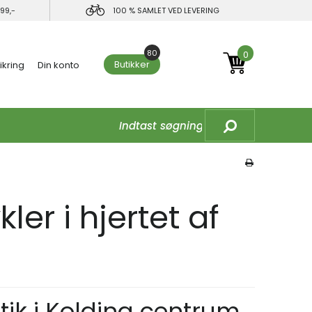
99,-
100 % SAMLET VED LEVERING
80
0
Butikker
ikring
Din konto
ler i hjertet af
tik i Kolding centrum