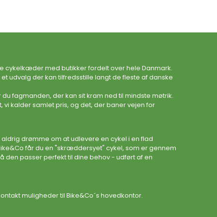
te cykelkæder med butikker fordelt over hele Danmark.
 udvalg der kan tilfredsstille langt de fleste af danske
 du fagmanden, der kan sit kram ned til mindste møtrik.
, vi kalder samlet pris, og det, der baner vejen for
 aldrig drømme om at udlevere en cykel i en flad
Bike&Co får du en "skræddersyet" cykel, som er gennem
å den passer perfekt til dine behov - udført af en
ontakt muligheder til Bike&Co´s hovedkontor.