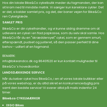
Hos din lokale Bike&Co cykelbutik møder du fagmanden, der kan
sit kram ned til mindste møtrik. Vi sælger kun køreklare cykler. Det
er det, vi kalder samlet pris, og det, der baner vejen for Bike&Co
ren Cykelglæde.
SAMLET PRIS
Bike&Co er din cykelhandler, og vi kunne aldrig drømme om at
udlevere en cykel i en flad papkasse, som du selv skal samle. Hos
Bike&Co får du en "skræddersyet" cykel, som er gennem smurt,
efterspændt, pudset og justeret, så den passer perfekt til dine
behov - udført af en fagmand.
BEMÆRK:
info@bikeandco.dk
og 86401520 er kun kontakt muligheder til
Bike&Co´s hovedkontor.
LANDSDÆKKENDE SERVICE
Når du køber cykel hos Bike&Co, i en af vores lokale butikker eller
på vores webshop, er du altid sikret en konkurrencedygtig pris
samt den bedste service! Vi svarer altid på mails indenfor 24
timer.
Bike&co CYKELMÆRKER
IXGO Bikes