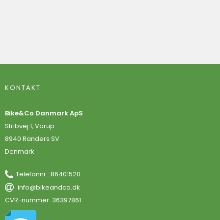
KONTAKT
Bike&Co Danmark ApS
Stribvej 1, Vorup
8940 Randers SV
Denmark
Telefonnr.
:
86401520
info@bikeandco.dk
CVR-nummer
:
36397861