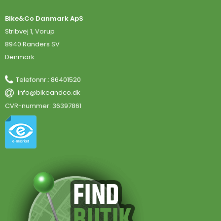
Bike&Co Danmark ApS
Stribvej 1, Vorup
8940 Randers SV
Denmark
Telefonnr.
:
86401520
info@bikeandco.dk
CVR-nummer
:
36397861