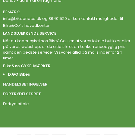
behov - udført af en fagmand.
BEMÆRK:
info@bikeandco.dk
og 86401520 er kun kontakt muligheder til
Bike&Co´s hovedkontor.
LANDSDÆKKENDE SERVICE
Når du køber cykel hos Bike&Co, i en af vores lokale butikker eller
på vores webshop, er du altid sikret en konkurrencedygtig pris
samt den bedste service! Vi svarer altid på mails indenfor 24
timer.
Bike&co CYKELMÆRKER
IXGO Bikes
HANDELSBETINGELSER
FORTRYDELSESRET
Fortryd aftale