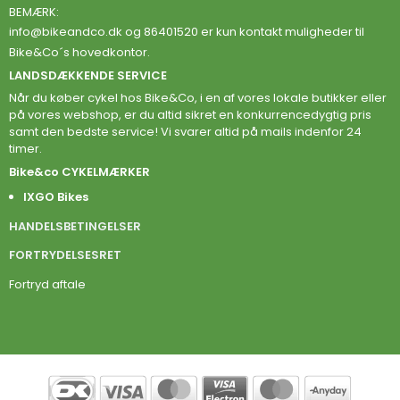
BEMÆRK:
info@bikeandco.dk
og 86401520 er kun kontakt muligheder til
Bike&Co´s hovedkontor.
LANDSDÆKKENDE SERVICE
Når du køber cykel hos Bike&Co, i en af vores lokale butikker eller
på vores webshop, er du altid sikret en konkurrencedygtig pris
samt den bedste service! Vi svarer altid på mails indenfor 24
timer.
Bike&co CYKELMÆRKER
IXGO Bikes
HANDELSBETINGELSER
FORTRYDELSESRET
Fortryd aftale