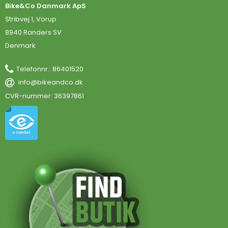
Bike&Co Danmark ApS
Stribvej 1, Vorup
8940 Randers SV
Denmark
Telefonnr.
:
86401520
info@bikeandco.dk
CVR-nummer
:
36397861