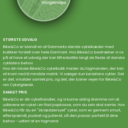
STØRSTE UDVALG
Bike&Co er blandt en af Danmarks største cykelkæder med
butikker fordelt over hele Danmark. Hos Bike&Co bestræber vi os
på at have et udvalg der kan tilfredsstille langt de fleste af danske
cyklisters behov.
Hos din lokale Bike&Co cykelbutik møder du fagmanden, der kan
sit kram ned til mindste møtrik. Vi sælger kun køreklare cykler. Det
er det, vi kalder samlet pris, og det, der baner vejen for Bike&Co
ren Cykelglæde.
SAMLET PRIS
Bike&Co er din cykelhandler, og vi kunne aldrig drømme om at
udlevere en cykel i en flad papkasse, som du selv skal samle. Hos
Bike&Co får du en "skræddersyet" cykel, som er gennem smurt,
efterspændt, pudset og justeret, så den passer perfekt til dine
behov - udført af en fagmand.