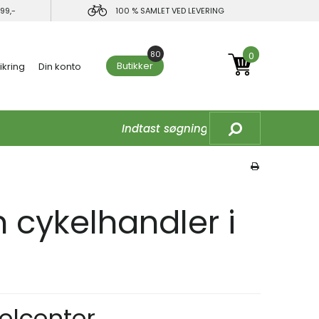
99,-
100 % SAMLET VED LEVERING
80
0
Butikker
ikring
Din konto
n cykelhandler i
elcenter