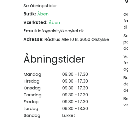
Se åbningstider
Butik:
Åben
Øl
fa
Værksted:
Åben
ti
Email:
info@olstykkecykel.dk
So
Adresse:
Rådhus Allé 10 B, 3650 Ølstykke
po
da
Åbningstider
Væ
fr
og
Mandag
09.30 - 17.30
Bu
Tirsdag
09.30 - 17.30
de
Onsdag
09.30 - 17.30
de
Torsdag
09.30 - 17.30
Be
Fredag
09.30 - 17.30
vi
Lørdag
09.30 - 13.30
Søndag
Lukket