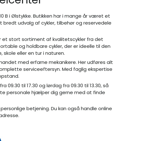
10 B i Ølstykke. Butikken har i mange år været et
t bredt udvalg af cykler, tilbehør og reservedele
et stort sortiment af kvalitetscykler fra det
able og holdbare cykler, der er ideelle til den
skole eller en tur i naturen.
mandet med erfarne mekanikere. Her udføres alt
 komplette serviceeftersyn. Med faglig ekspertise
topstand.
9.30 til 17.30 og lørdag fra 09.30 til 13.30, så
ente personale hjælper dig gerne med at finde
personlige betjening. Du kan også handle online
 adresse.