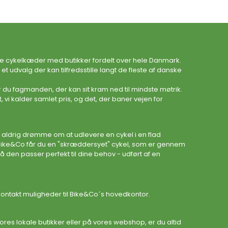
te cykelkæder med butikker fordelt over hele Danmark.
 udvalg der kan tilfredsstille langt de fleste af danske
 du fagmanden, der kan sit kram ned til mindste møtrik.
, vi kalder samlet pris, og det, der baner vejen for
 aldrig drømme om at udlevere en cykel i en flad
Bike&Co får du en "skræddersyet" cykel, som er gennem
å den passer perfekt til dine behov - udført af en
ontakt muligheder til Bike&Co´s hovedkontor.
ores lokale butikker eller på vores webshop, er du altid