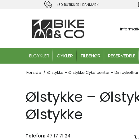
+80 BUTIKKER I DANMARK
Informat
ELCYKLER
CYKLER
TILBEHØR
RESERVEDELE
Forside
/
Ølstykke – Ølstykke Cykelcenter – Din cykelhan
Ølstykke – Ølsty
Ølstykke
Telefon:
47 17 71 24