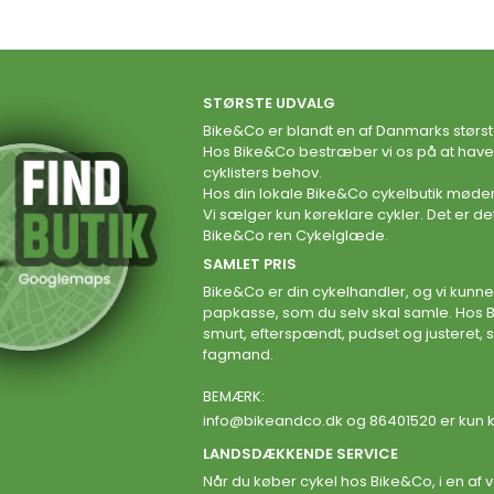
STØRSTE UDVALG
Bike&Co er blandt en af Danmarks størs
Hos Bike&Co bestræber vi os på at have et
cyklisters behov.
Hos din lokale Bike&Co cykelbutik møder
Vi sælger kun køreklare cykler. Det er det
Bike&Co ren Cykelglæde.
SAMLET PRIS
Bike&Co er din cykelhandler, og vi kunne
papkasse, som du selv skal samle. Hos 
smurt, efterspændt, pudset og justeret, s
fagmand.
BEMÆRK:
info@bikeandco.dk
og 86401520 er kun k
LANDSDÆKKENDE SERVICE
Når du køber cykel hos Bike&Co, i en af v