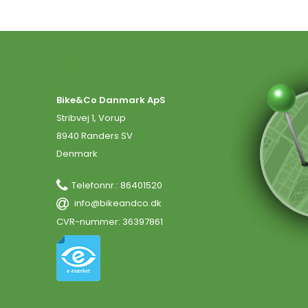
KONTAKT
Bike&Co Danmark ApS
Stribvej 1, Vorup
8940 Randers SV
Denmark
Telefonnr.
:
86401520
info@bikeandco.dk
CVR-nummer
:
36397861