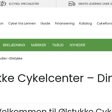
ELCYKEL SPECIALISTER
GRATIS LEVERING OVER 2
ion
Cykel Via Lønnen
Guide
Finansiering
Katalog
Cykelfors
BEKLÆDNING
MÆRKER
TILBUD
NYHEDER
dler i Ølstykke
kke Cykelcenter – Di
Velkommen til Ølstykke Cyk