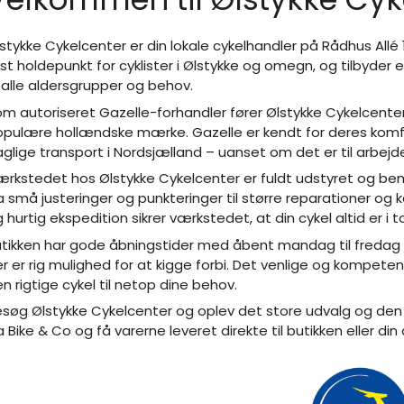
stykke Cykelcenter er din lokale cykelhandler på Rådhus Allé 
st holdepunkt for cyklister i Ølstykke og omegn, og tilbyder e
l alle aldersgrupper og behov.
m autoriseret Gazelle-forhandler fører Ølstykke Cykelcenter 
pulære hollændske mærke. Gazelle er kendt for deres komfort
glige transport i Nordsjælland – uanset om det er til arbejde, 
rkstedet hos Ølstykke Cykelcenter er fuldt udstyret og be
a små justeringer og punkteringer til større reparationer og
 hurtig ekspedition sikrer værkstedet, at din cykel altid er i 
tikken har gode åbningstider med åbent mandag til fredag fra 0
r er rig mulighed for at kigge forbi. Det venlige og kompet
n rigtige cykel til netop dine behov.
søg Ølstykke Cykelcenter og oplev det store udvalg og den 
a Bike & Co og få varerne leveret direkte til butikken eller din