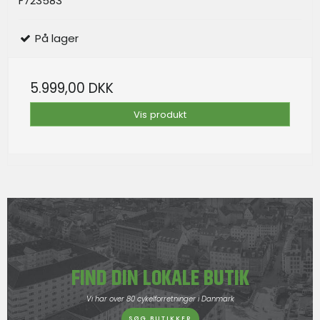
F723583
På lager
5.999,00 DKK
Vis produkt
FIND DIN LOKALE BUTIK
Vi har over 80 cykelforretninger i Danmark
SØG BUTIKKER