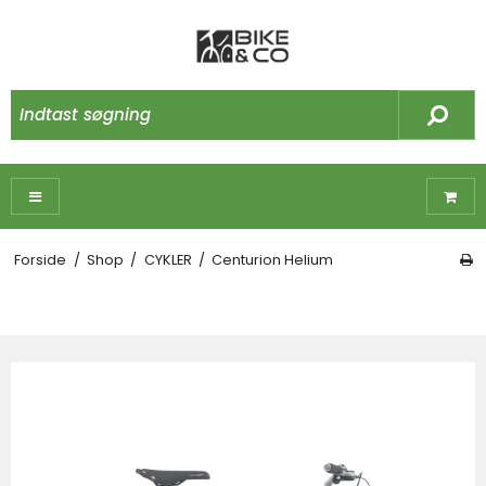
Forside
/
Shop
/
CYKLER
/
Centurion Helium
☓
Måske kunne nogle af disse produkter have
din interesse?