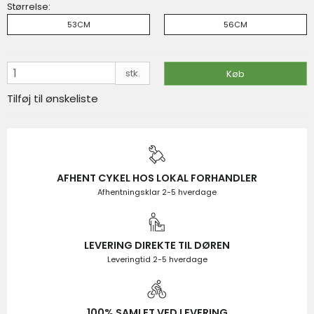
Størrelse:
På lager
53CM
56CM
VIS PRODUKT
KØB
stk.
Køb
Tilføj til ønskeliste
AFHENT CYKEL HOS LOKAL FORHANDLER
Afhentningsklar 2-5 hverdage
LEVERING DIREKTE TIL DØREN
Leveringtid 2-5 hverdage
100% SAMLET VED LEVERING