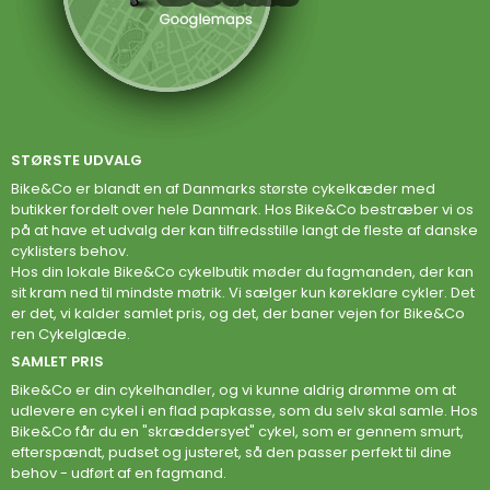
STØRSTE UDVALG
Bike&Co er blandt en af Danmarks største cykelkæder med
butikker fordelt over hele Danmark. Hos Bike&Co bestræber vi os
på at have et udvalg der kan tilfredsstille langt de fleste af danske
cyklisters behov.
Hos din lokale Bike&Co cykelbutik møder du fagmanden, der kan
sit kram ned til mindste møtrik. Vi sælger kun køreklare cykler. Det
er det, vi kalder samlet pris, og det, der baner vejen for Bike&Co
ren Cykelglæde.
SAMLET PRIS
Bike&Co er din cykelhandler, og vi kunne aldrig drømme om at
udlevere en cykel i en flad papkasse, som du selv skal samle. Hos
Bike&Co får du en "skræddersyet" cykel, som er gennem smurt,
efterspændt, pudset og justeret, så den passer perfekt til dine
behov - udført af en fagmand.