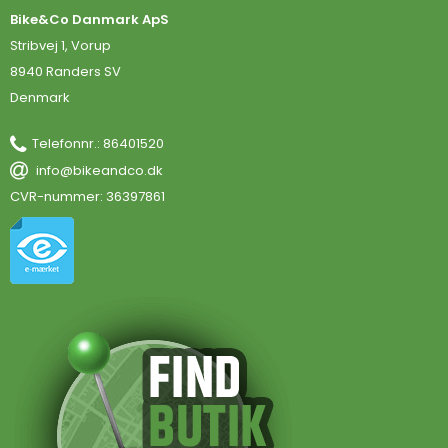
Bike&Co Danmark ApS
Stribvej 1, Vorup
8940 Randers SV
Denmark
Telefonnr.
:
86401520
info@bikeandco.dk
CVR-nummer
:
36397861