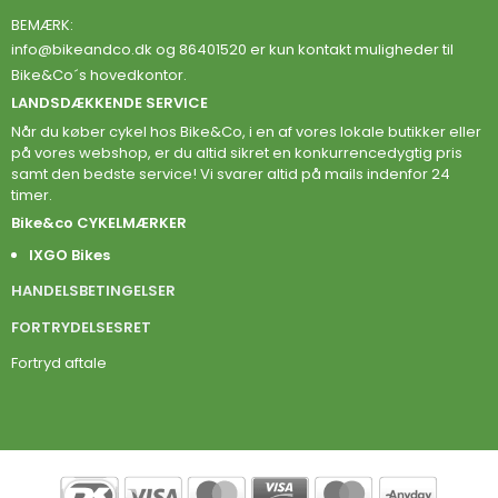
BEMÆRK:
info@bikeandco.dk
og 86401520 er kun kontakt muligheder til
Bike&Co´s hovedkontor.
LANDSDÆKKENDE SERVICE
Når du køber cykel hos Bike&Co, i en af vores lokale butikker eller
på vores webshop, er du altid sikret en konkurrencedygtig pris
samt den bedste service! Vi svarer altid på mails indenfor 24
timer.
Bike&co CYKELMÆRKER
IXGO Bikes
HANDELSBETINGELSER
FORTRYDELSESRET
Fortryd aftale