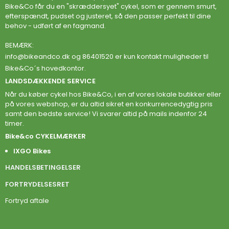
Bike&Co får du en "skræddersyet" cykel, som er gennem smurt,
efterspændt, pudset og justeret, så den passer perfekt til dine
behov - udført af en fagmand.
BEMÆRK:
info@bikeandco.dk
og 86401520 er kun kontakt muligheder til
Bike&Co´s hovedkontor.
LANDSDÆKKENDE SERVICE
Når du køber cykel hos Bike&Co, i en af vores lokale butikker eller
på vores webshop, er du altid sikret en konkurrencedygtig pris
samt den bedste service! Vi svarer altid på mails indenfor 24
timer.
Bike&co CYKELMÆRKER
IXGO Bikes
HANDELSBETINGELSER
FORTRYDELSESRET
Fortryd aftale