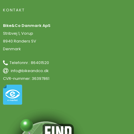
KONTAKT
Bike&Co Danmark ApS
Stribvej 1, Vorup
8940 Randers SV
Denmark
Telefonnr.
:
86401520
info@bikeandco.dk
CVR-nummer
:
36397861