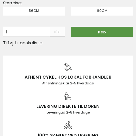
Størrelse:
På lager
56CM
60CM
VIS PRODUKT
KØB
stk.
Køb
Tilføj til ønskeliste
AFHENT CYKEL HOS LOKAL FORHANDLER
Afhentningsklar 2-5 hverdage
LEVERING DIREKTE TIL DØREN
Leveringtid 2-5 hverdage
100% SAMLET VED LEVERING