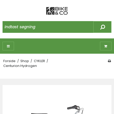
Forside
/
Shop
/
CYKLER
/
Centurion Hydrogen
☓
Måske kunne nogle af disse produkter have
din interesse?