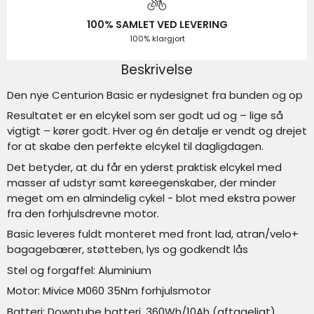
100% SAMLET VED LEVERING
100% klargjort
Beskrivelse
Den nye Centurion Basic er nydesignet fra bunden og op
Resultatet er en elcykel som ser godt ud og – lige så
vigtigt – kører godt. Hver og én detalje er vendt og drejet
for at skabe den perfekte elcykel til dagligdagen.
Det betyder, at du får en yderst praktisk elcykel med
masser af udstyr samt køreegenskaber, der minder
meget om en almindelig cykel - blot med ekstra power
fra den forhjulsdrevne motor.
Basic leveres fuldt monteret med front lad, atran/velo+
bagagebærer, støtteben, lys og godkendt lås
Stel og forgaffel: Aluminium
Motor: Mivice M060 35Nm forhjulsmotor
Batteri: Downtube batteri, 360Wh/10Ah (aftageligt)