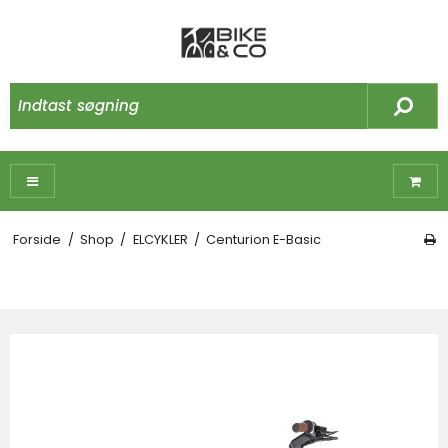
Forside
/
Shop
/
ELCYKLER
/
Centurion E-Basic
☓
Måske kunne nogle af disse produkter have
din interesse?