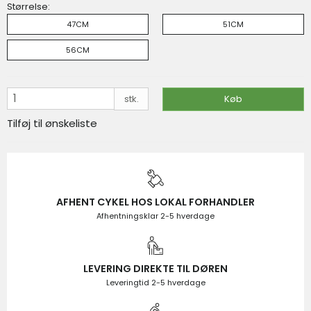
Størrelse:
Stykpris v/ 20 stk. 133,73 DKK
47CM
51CM
På lager
VIS PRODUKT
KØB
56CM
stk.
Køb
Tilføj til ønskeliste
AFHENT CYKEL HOS LOKAL FORHANDLER
Afhentningsklar 2-5 hverdage
LEVERING DIREKTE TIL DØREN
Leveringtid 2-5 hverdage