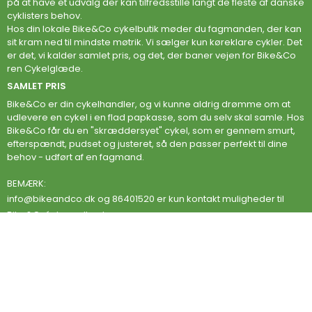
på at have et udvalg der kan tilfredsstille langt de fleste af danske
cyklisters behov.
Hos din lokale Bike&Co cykelbutik møder du fagmanden, der kan
sit kram ned til mindste møtrik. Vi sælger kun køreklare cykler. Det
er det, vi kalder samlet pris, og det, der baner vejen for Bike&Co
ren Cykelglæde.
SAMLET PRIS
Bike&Co er din cykelhandler, og vi kunne aldrig drømme om at
udlevere en cykel i en flad papkasse, som du selv skal samle. Hos
Bike&Co får du en "skræddersyet" cykel, som er gennem smurt,
efterspændt, pudset og justeret, så den passer perfekt til dine
behov - udført af en fagmand.
BEMÆRK:
info@bikeandco.dk
og 86401520 er kun kontakt muligheder til
Bike&Co´s hovedkontor.
LANDSDÆKKENDE SERVICE
Når du køber cykel hos Bike&Co, i en af vores lokale butikker eller
på vores webshop, er du altid sikret en konkurrencedygtig pris
samt den bedste service! Vi svarer altid på mails indenfor 24
timer.
Bike&co CYKELMÆRKER