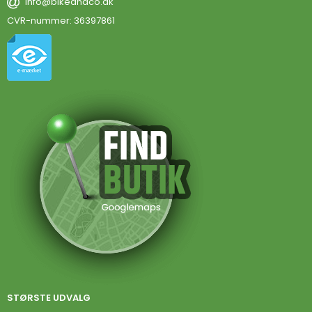
info@bikeandco.dk
CVR-nummer
:
36397861
STØRSTE UDVALG