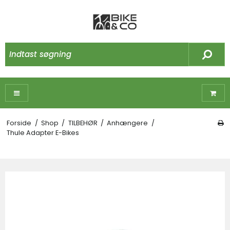
Forside
/
Shop
/
TILBEHØR
/
Anhængere
/
Thule Adapter E-Bikes
☓
Måske kunne nogle af disse produkter have
din interesse?