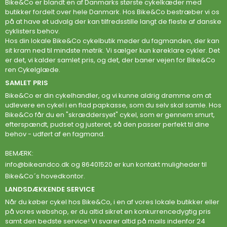
Bike&Co er blandt en af Danmarks største cykelkæder med
butikker fordelt over hele Danmark. Hos Bike&Co bestræber vi os
på at have et udvalg der kan tilfredsstille langt de fleste af danske
cyklisters behov.
Hos din lokale Bike&Co cykelbutik møder du fagmanden, der kan
sit kram ned til mindste møtrik. Vi sælger kun køreklare cykler. Det
er det, vi kalder samlet pris, og det, der baner vejen for Bike&Co
ren Cykelglæde.
SAMLET PRIS
Bike&Co er din cykelhandler, og vi kunne aldrig drømme om at
udlevere en cykel i en flad papkasse, som du selv skal samle. Hos
Bike&Co får du en "skræddersyet" cykel, som er gennem smurt,
efterspændt, pudset og justeret, så den passer perfekt til dine
behov - udført af en fagmand.
BEMÆRK:
info@bikeandco.dk
og 86401520 er kun kontakt muligheder til
Bike&Co´s hovedkontor.
LANDSDÆKKENDE SERVICE
Når du køber cykel hos Bike&Co, i en af vores lokale butikker eller
på vores webshop, er du altid sikret en konkurrencedygtig pris
samt den bedste service! Vi svarer altid på mails indenfor 24