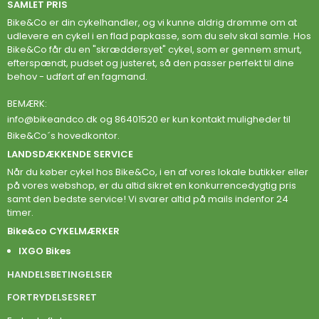
SAMLET PRIS
Bike&Co er din cykelhandler, og vi kunne aldrig drømme om at
udlevere en cykel i en flad papkasse, som du selv skal samle. Hos
Bike&Co får du en "skræddersyet" cykel, som er gennem smurt,
efterspændt, pudset og justeret, så den passer perfekt til dine
behov - udført af en fagmand.
BEMÆRK:
info@bikeandco.dk
og 86401520 er kun kontakt muligheder til
Bike&Co´s hovedkontor.
LANDSDÆKKENDE SERVICE
Når du køber cykel hos Bike&Co, i en af vores lokale butikker eller
på vores webshop, er du altid sikret en konkurrencedygtig pris
samt den bedste service! Vi svarer altid på mails indenfor 24
timer.
Bike&co CYKELMÆRKER
IXGO Bikes
HANDELSBETINGELSER
FORTRYDELSESRET