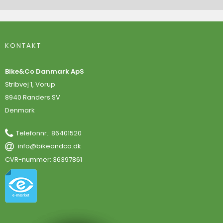
KONTAKT
Bike&Co Danmark ApS
Stribvej 1, Vorup
8940 Randers SV
Denmark
Telefonnr.
:
86401520
info@bikeandco.dk
CVR-nummer
:
36397861