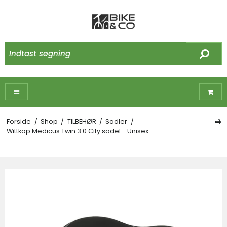
Forside
/
Shop
/
TILBEHØR
/
Sadler
/
Wittkop Medicus Twin 3.0 City sadel - Unisex
☓
Måske kunne nogle af disse produkter have
din interesse?