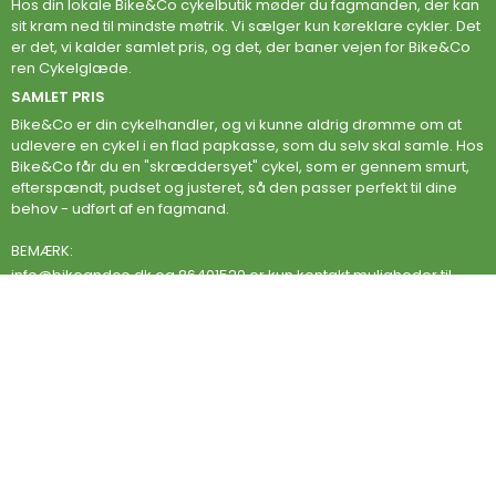
Hos din lokale Bike&Co cykelbutik møder du fagmanden, der kan
sit kram ned til mindste møtrik. Vi sælger kun køreklare cykler. Det
er det, vi kalder samlet pris, og det, der baner vejen for Bike&Co
ren Cykelglæde.
SAMLET PRIS
Bike&Co er din cykelhandler, og vi kunne aldrig drømme om at
udlevere en cykel i en flad papkasse, som du selv skal samle. Hos
Bike&Co får du en "skræddersyet" cykel, som er gennem smurt,
efterspændt, pudset og justeret, så den passer perfekt til dine
behov - udført af en fagmand.
BEMÆRK:
info@bikeandco.dk
og 86401520 er kun kontakt muligheder til
Bike&Co´s hovedkontor.
LANDSDÆKKENDE SERVICE
Når du køber cykel hos Bike&Co, i en af vores lokale butikker eller
på vores webshop, er du altid sikret en konkurrencedygtig pris
samt den bedste service! Vi svarer altid på mails indenfor 24
timer.
Bike&co CYKELMÆRKER
IXGO Bikes