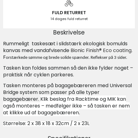
FULD RETURRET
14 dages fuld returret
Beskrivelse
Rummeligt taskesæt i slidstærk økologisk bomulds
kanvas med vandafvisende
Bionic Finish® Eco coating.
F
orstærkede sømme og brede solide spænder. Reflekser på 3 sider.
Tasken kan foldes sammen så den ikke fylder noget –
praktisk når cyklen parkeres.
Tasken monteres på bagagebæreren med Universal
Bridge system som passer på alle typer
bagagebærer.
Klik beslag fra Racktime og MIK kan
også monteres – medfølger ikke – så tasken er nem
at klikke ud af bagagebæreren
.
Størrelse: 2 x 38 x 18 x 32cm / 2 x 23L