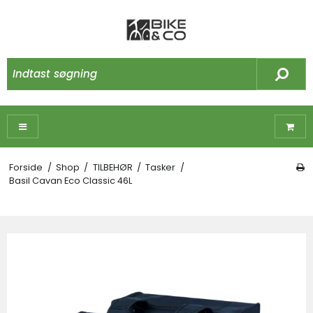
Forside
/
Shop
/
TILBEHØR
/
Tasker
/
Basil Cavan Eco Classic 46L
☓
Måske kunne nogle af disse produkter have
din interesse?