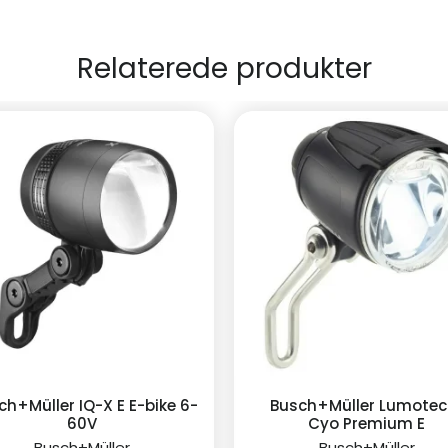
Relaterede produkter
h+Müller IQ-X E E-bike 6-
Busch+Müller Lumotec
60V
Cyo Premium E
Busch+Müller
Busch+Müller