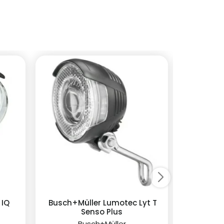
 IQ
Busch+Müller Lumotec Lyt T
Busch+
Senso Plus
Busch+Müller