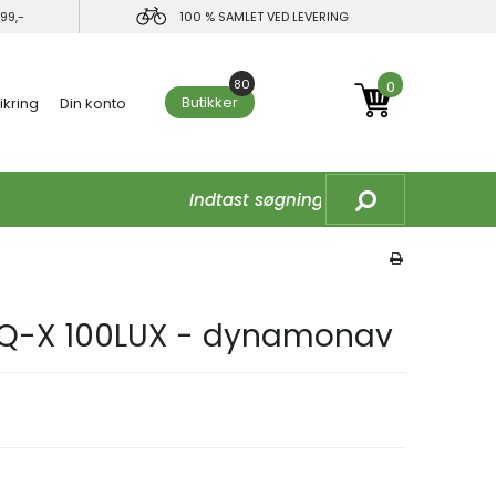
99,-
100 % SAMLET VED LEVERING
80
0
Butikker
ikring
Din konto
☓
IQ-X 100LUX - dynamonav
in interesse?