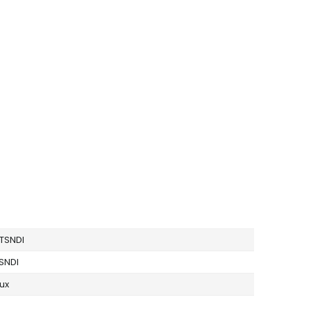
TSNDI
SNDI
Lux