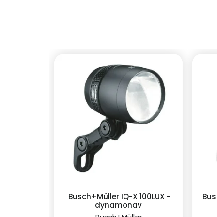
Busch+Müller IQ-X 100LUX -
Busc
dynamonav
Busch+Müller