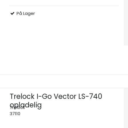
På Lager
Trelock I-Go Vector LS-740
opladelig
Trelock
37110