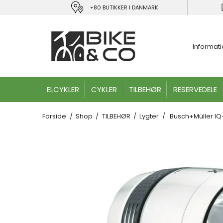
+80 BUTIKKER I DANMARK
Informat
ELCYKLER
CYKLER
TILBEHØR
RESERVEDELE
Forside
/
Shop
/
TILBEHØR
/
Lygter
/
Busch+Müller IQ
Måske kunne