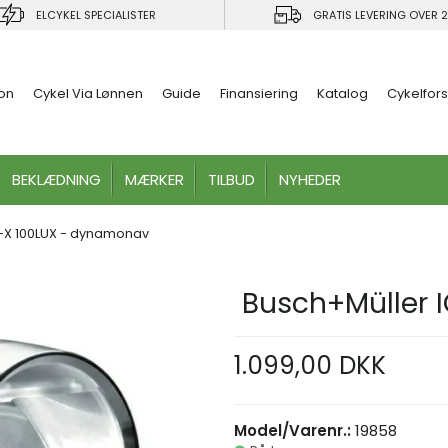
ELCYKEL SPECIALISTER
GRATIS LEVERING OVER 2
ion
Cykel Via Lønnen
Guide
Finansiering
Katalog
Cykelfors
BEKLÆDNING
MÆRKER
TILBUD
NYHEDER
-X 100LUX - dynamonav
Busch+Müller 
 nogle af disse produkter have d
1.099,00 DKK
Model/Varenr.:
19858