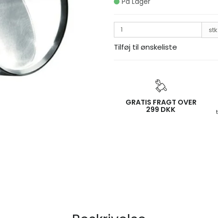
På Lager
stk
Tilføj til ønskeliste
GRATIS FRAGT OVER
299 DKK
SP Connect Phone Case SPC+ Iphone 17
SP Connect
339,00 DKK
166,80 DKK
På lager
VIS PRODUKT
KØB