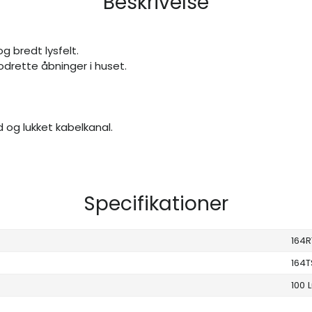
Beskrivelse
g bredt lysfelt.
odrette åbninger i huset.
d og lukket kabelkanal.
Specifikationer
164R
164T
100 