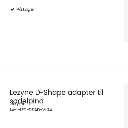
På Lager
Lezyne D-Shape adapter til
sadelpind
Lezyne
14-1-LED-DSAD-V104