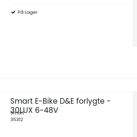
På Lager
Smart E-Bike D&E forlygte -
30LUX 6-48V
Smart
35312