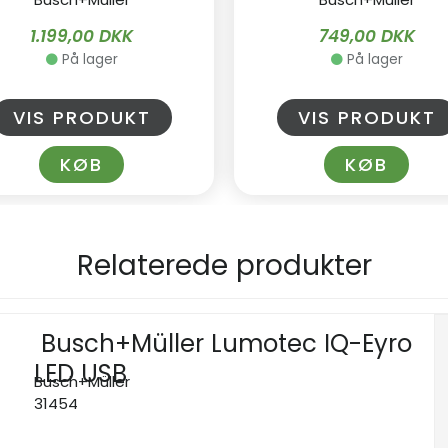
1.199,00 DKK
749,00 DKK
På lager
På lager
VIS PRODUKT
VIS PRODUKT
KØB
KØB
Relaterede produkter
Busch+Müller Lumotec IQ-Eyro
LED USB
Busch+Müller
31454