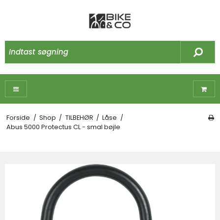
Forside
/
Shop
/
TILBEHØR
/
Låse
/
Abus 5000 Protectus CL - smal bøjle
☓
Måske kunne nogle af disse produkter have
din interesse?