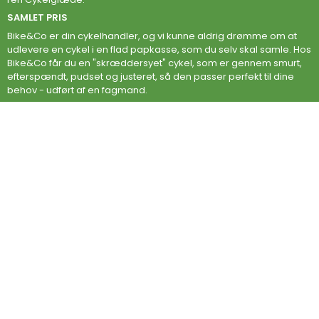
SAMLET PRIS
Bike&Co er din cykelhandler, og vi kunne aldrig drømme om at
udlevere en cykel i en flad papkasse, som du selv skal samle. Hos
Bike&Co får du en "skræddersyet" cykel, som er gennem smurt,
efterspændt, pudset og justeret, så den passer perfekt til dine
behov - udført af en fagmand.
BEMÆRK:
info@bikeandco.dk
og 86401520 er kun kontakt muligheder til
Bike&Co´s hovedkontor.
LANDSDÆKKENDE SERVICE
Når du køber cykel hos Bike&Co, i en af vores lokale butikker eller
på vores webshop, er du altid sikret en konkurrencedygtig pris
samt den bedste service! Vi svarer altid på mails indenfor 24
timer.
Bike&co CYKELMÆRKER
IXGO Bikes
HANDELSBETINGELSER
FORTRYDELSESRET