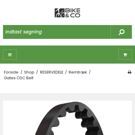
Forside
/
Shop
/
RESERVEDELE
/
Remtræk
/
Gates CDC Belt
☓
Måske kunne nogle af disse produkter have
din interesse?