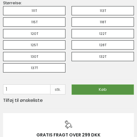
Størrelse:
På lager
111T
113T
VIS PRODUKT
KØB
115T
118T
120T
122T
125T
128T
130T
132T
137T
stk.
Køb
Tilføj til ønskeliste
GRATIS FRAGT OVER 299 DKK