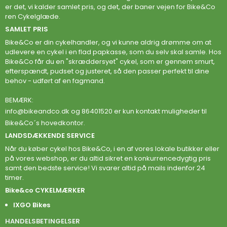
er det, vi kalder samlet pris, og det, der baner vejen for Bike&Co
ren Cykelglæde.
SAMLET PRIS
Bike&Co er din cykelhandler, og vi kunne aldrig drømme om at
udlevere en cykel i en flad papkasse, som du selv skal samle. Hos
Bike&Co får du en "skræddersyet" cykel, som er gennem smurt,
efterspændt, pudset og justeret, så den passer perfekt til dine
behov - udført af en fagmand.
BEMÆRK:
info@bikeandco.dk
og 86401520 er kun kontakt muligheder til
Bike&Co´s hovedkontor.
LANDSDÆKKENDE SERVICE
Når du køber cykel hos Bike&Co, i en af vores lokale butikker eller
på vores webshop, er du altid sikret en konkurrencedygtig pris
samt den bedste service! Vi svarer altid på mails indenfor 24
timer.
Bike&co CYKELMÆRKER
IXGO Bikes
HANDELSBETINGELSER