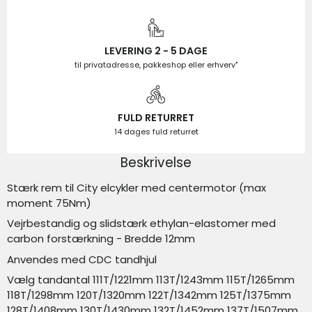
LEVERING 2 - 5 DAGE
til privatadresse, pakkeshop eller erhverv"
FULD RETURRET
14 dages fuld returret
Beskrivelse
Stærk rem til City elcykler med centermotor (max
moment 75Nm)
Vejrbestandig og slidstærk ethylan-elastomer med
carbon forstærkning - Bredde 12mm
Anvendes med CDC tandhjul
Vælg tandantal 111T/1221mm 113T/1243mm 115T/1265mm
118T/1298mm 120T/1320mm 122T/1342mm 125T/1375mm
128T/1408mm 130T/1430mm 132T/1452mm 137T/1507mm