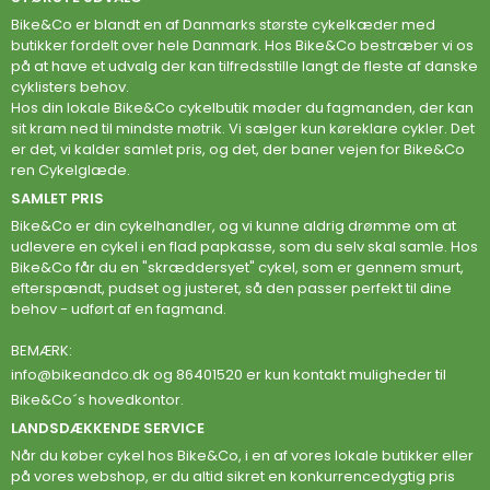
Bike&Co er blandt en af Danmarks største cykelkæder med
butikker fordelt over hele Danmark. Hos Bike&Co bestræber vi os
på at have et udvalg der kan tilfredsstille langt de fleste af danske
cyklisters behov.
Hos din lokale Bike&Co cykelbutik møder du fagmanden, der kan
sit kram ned til mindste møtrik. Vi sælger kun køreklare cykler. Det
er det, vi kalder samlet pris, og det, der baner vejen for Bike&Co
ren Cykelglæde.
SAMLET PRIS
Bike&Co er din cykelhandler, og vi kunne aldrig drømme om at
udlevere en cykel i en flad papkasse, som du selv skal samle. Hos
Bike&Co får du en "skræddersyet" cykel, som er gennem smurt,
efterspændt, pudset og justeret, så den passer perfekt til dine
behov - udført af en fagmand.
BEMÆRK:
info@bikeandco.dk
og 86401520 er kun kontakt muligheder til
Bike&Co´s hovedkontor.
LANDSDÆKKENDE SERVICE
Når du køber cykel hos Bike&Co, i en af vores lokale butikker eller
på vores webshop, er du altid sikret en konkurrencedygtig pris