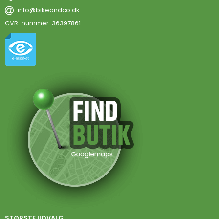
info@bikeandco.dk
CVR-nummer
:
36397861
STØRSTE UDVALG